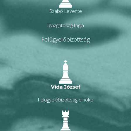
Szabó Levente
Igazgatóság tagja
Felügyelőbizottság
Vida József
Felügyelőbizottság elnöke