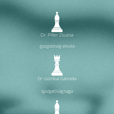
Dr. Piller Zsuzsa
Igazgatóság elnöke
Dr. Gombai Gabriella
Igazgatóság tagja