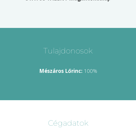
Tulajdonosok
Mészáros Lőrinc:
100%
Cégadatok