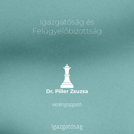
Igazgatóság és
Felügyelőbizottság
Dr. Piller Zsuzsa
vezérigazgató
Igazgatóság